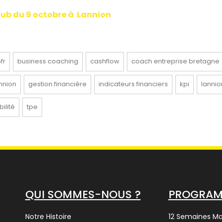
Club du 9 octobre à Lannion
fr
business coaching
cashflow
coach entreprise bretagne
nnion
gestion financière
indicateurs financiers
kpi
lannio
ilité
tpe
QUI SOMMES-NOUS ?
PROGRA
Notre Histoire
12 Semaines M