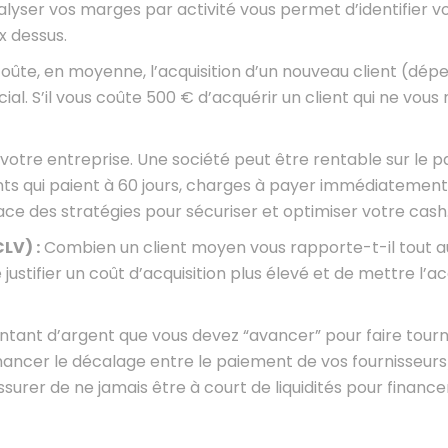
lyser vos marges par activité vous permet d’identifier vo
x dessus.
ûte, en moyenne, l’acquisition d’un nouveau client (dép
l. S’il vous coûte 500 € d’acquérir un client qui ne vous
votre entreprise. Une société peut être rentable sur le p
nts qui paient à 60 jours, charges à payer immédiatement
e des stratégies pour sécuriser et optimiser votre cash
LV) :
Combien un client moyen vous rapporte-t-il tout a
ustifier un coût d’acquisition plus élevé et de mettre l’ac
ntant d’argent que vous devez “avancer” pour faire tour
inancer le décalage entre le paiement de vos fournisseur
assurer de ne jamais être à court de liquidités pour financ