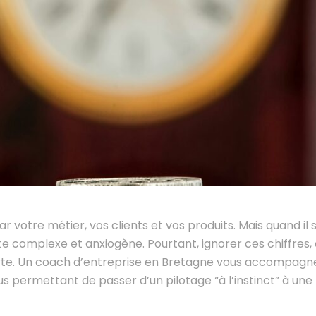
 votre métier, vos clients et vos produits. Mais quand il s
 vite complexe et anxiogène. Pourtant, ignorer ces chiffre
arte. Un coach d’entreprise en Bretagne vous accompagn
 permettant de passer d’un pilotage “à l’instinct” à une 