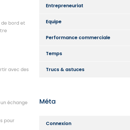
Entrepreneuriat
Equipe
 de bord et
otre
Performance commerciale
Temps
artir avec des
Trucs & astuces
Méta
ur un échange
es pour
Connexion