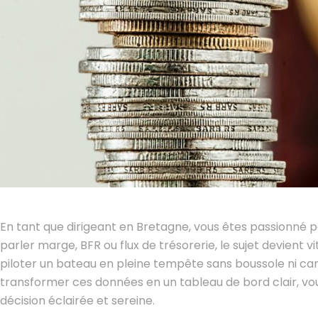
En tant que dirigeant en Bretagne, vous êtes passionné par
parler marge, BFR ou flux de trésorerie, le sujet devient
piloter un bateau en pleine tempête sans boussole ni c
transformer ces données en un tableau de bord clair, vous
décision éclairée et sereine.