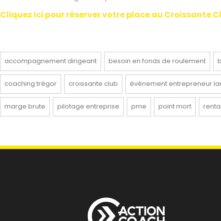
Cliquez ici pour réserver votre place au Croissante 
accompagnement dirigeant
besoin en fonds de roulement
b
coaching trégor
croissante club
événement entrepreneur la
marge brute
pilotage entreprise
pme
point mort
rentab